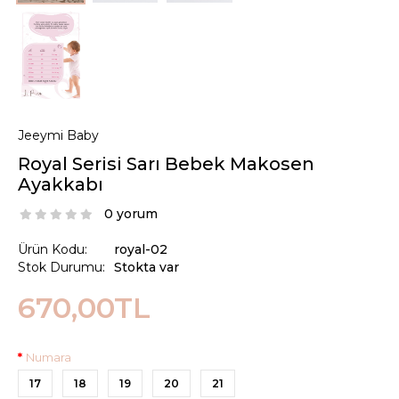
Jeeymi Baby
Royal Serisi Sarı Bebek Makosen
Ayakkabı
0 yorum
Ürün Kodu:
royal-02
Stok Durumu:
Stokta var
670,00TL
Numara
17
18
19
20
21