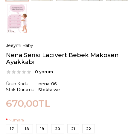
Jeeymi Baby
Nena Serisi Lacivert Bebek Makosen
Ayakkabı
0 yorum
Ürün Kodu:
nena-06
Stok Durumu:
Stokta var
670,00TL
Numara
17
18
19
20
21
22