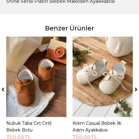
Shine Serisi Platin Bebek Makosen Ayakkabısı
Benzer Ürünler
Nubuk Taba Cırt Cırtlı
Sepete Ekle
Krem Casual Bebek İlk
Sepete Ekle
Bebek Botu
Adım Ayakkabısı
700,00TL
700,00TL