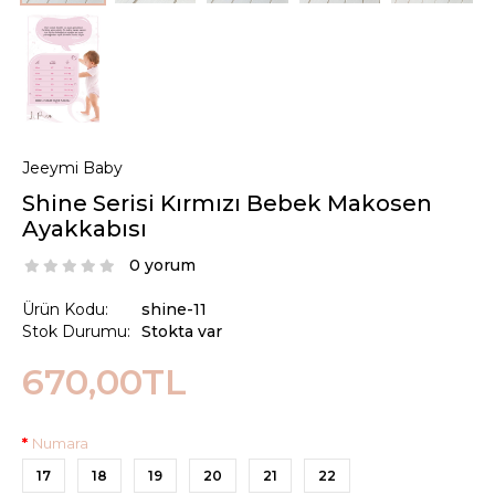
Jeeymi Baby
Shine Serisi Kırmızı Bebek Makosen
Ayakkabısı
0 yorum
Ürün Kodu:
shine-11
Stok Durumu:
Stokta var
670,00TL
Numara
17
18
19
20
21
22