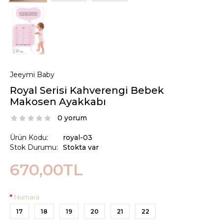
Jeeymi Baby
Royal Serisi Kahverengi Bebek
Makosen Ayakkabı
0 yorum
Ürün Kodu:
royal-03
Stok Durumu:
Stokta var
670,00TL
Numara
17
18
19
20
21
22