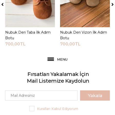
Nubuk Deri Taba İlk Adım
Sepete Ekle
Nubuk Deri Vizon İlk Adım
Sepete Ekle
Botu
Botu
700,00TL
700,00TL
MENU
Fırsatları Yakalamak İçin
Mail Listemize Kaydolun
Yakala
Kuralları Kabul Ediyorum