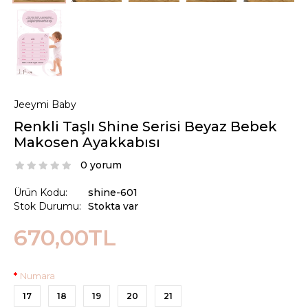
Jeeymi Baby
Renkli Taşlı Shine Serisi Beyaz Bebek
Makosen Ayakkabısı
0 yorum
Ürün Kodu:
shine-601
Stok Durumu:
Stokta var
670,00TL
Numara
17
18
19
20
21