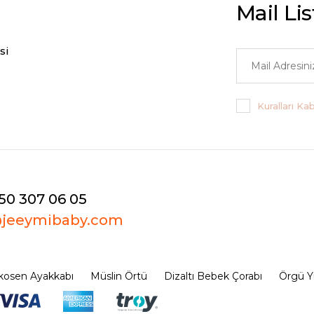
Mail Li
si
Kuralları Ka
50 307 06 05
@jeeymibaby.com
osen Ayakkabı
Müslin Örtü
Dizaltı Bebek Çorabı
Örgü Y