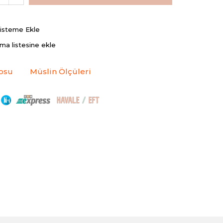
Listeme Ekle
rma listesine ekle
osu
Müslin Ölçüleri