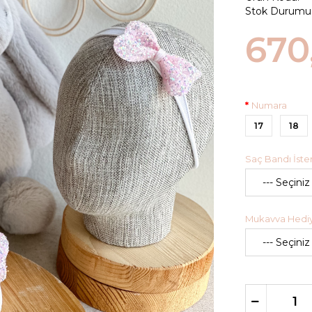
Stok Durumu
670
Numara
17
18
Saç Bandı İster
Mukavva Hediye