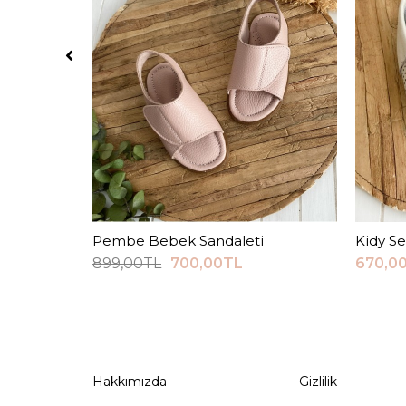
Pembe Bebek Sandaleti
Sepete Ekle
Kidy S
899,00TL
700,00TL
670,0
Hakkımızda
Gizlilik