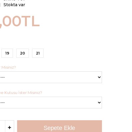
:
Stokta var
,00TL
19
20
21
 Misiniz?
 Kutusu İster Misiniz?