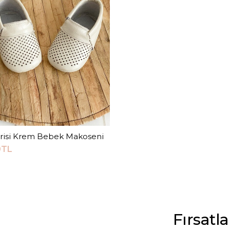
erisi Krem Bebek Makoseni
Sepete Ekle
0TL
Fırsatl