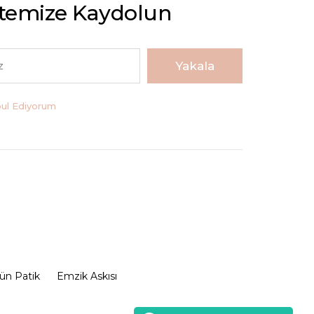
stemize Kaydolun
Yakala
bul Ediyorum
ün Patik
Emzik Askısı