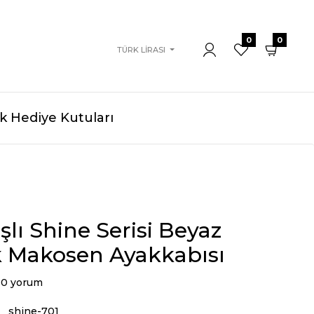
0
0
TÜRK LIRASI
 Hediye Kutuları
aşlı Shine Serisi Beyaz
 Makosen Ayakkabısı
0 yorum
shine-701