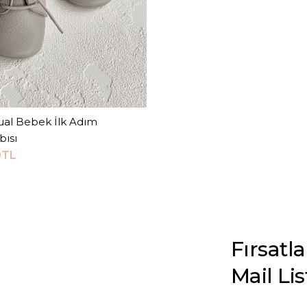
ual Bebek İlk Adım
Sepete Ekle
bısı
0TL
Fırsatl
Mail Li