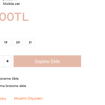
:
Stokta var
,00TL
19
20
21
Listeme Ekle
rma listesine ekle
osu
Müslin Ölçüleri