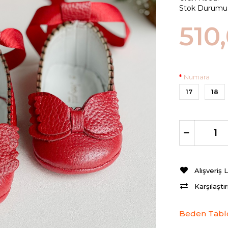
Stok Durumu
510
Numara
17
18
Alışveriş 
Karşılaştı
Beden Tabl