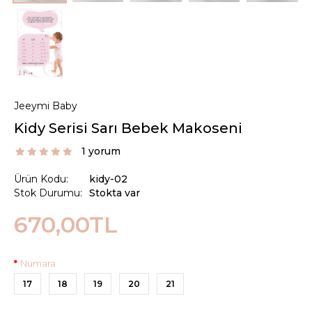
Jeeymi Baby
Kidy Serisi Sarı Bebek Makoseni
1 yorum
Ürün Kodu:
kidy-02
Stok Durumu:
Stokta var
670,00TL
Numara
17
18
19
20
21