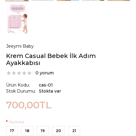
Jeeymi Baby
Krem Casual Bebek İlk Adım
Ayakkabısı
0 yorum
Ürün Kodu:
cas-01
Stok Durumu:
Stokta var
700,00TL
Numara
17
18
19
20
21