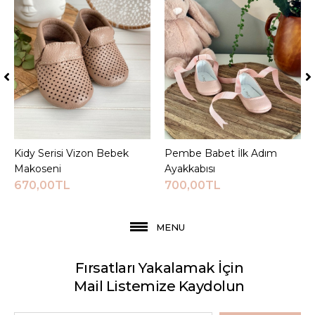
Kidy Serisi Vizon Bebek
Sepete Ekle
Pembe Babet İlk Adım
Sepete Ekle
Makoseni
Ayakkabısı
670,00TL
700,00TL
MENU
Fırsatları Yakalamak İçin
Mail Listemize Kaydolun