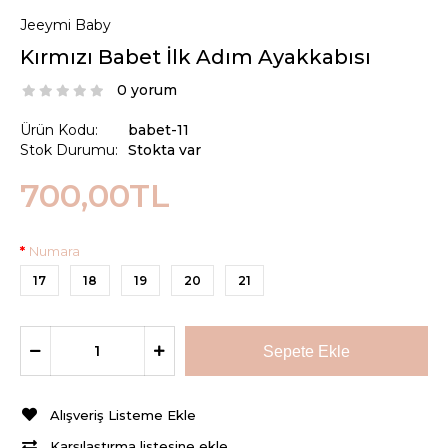
Jeeymi Baby
Kırmızı Babet İlk Adım Ayakkabısı
0 yorum
Ürün Kodu:
babet-11
Stok Durumu:
Stokta var
700,00TL
Numara
17
18
19
20
21
Alışveriş Listeme Ekle
Karşılaştırma listesine ekle