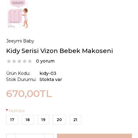
Jeeymi Baby
Kidy Serisi Vizon Bebek Makoseni
0 yorum
Ürün Kodu:
kidy-03
Stok Durumu:
Stokta var
670,00TL
Numara
17
18
19
20
21