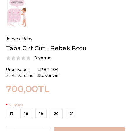
Jeeymi Baby
Taba Cırt Cırtlı Bebek Botu
0 yorum
Ürün Kodu:
LPBT-104
Stok Durumu:
Stokta var
700,00TL
Numara
17
18
19
20
21