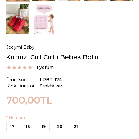
Jeeymi Baby
Kırmızı Cırt Cırtlı Bebek Botu
1 yorum
Ürün Kodu:
LPBT-124
Stok Durumu:
Stokta var
700,00TL
Numara
17
18
19
20
21