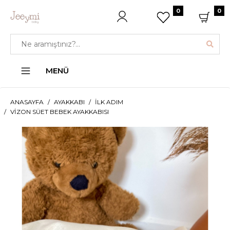
0
0
MENÜ
ANASAYFA
AYAKKABI
İLK ADIM
VIZON SÜET BEBEK AYAKKABISI