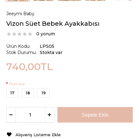
Jeeymi Baby
Vizon Süet Bebek Ayakkabısı
0 yorum
Ürün Kodu:
LPS05
Stok Durumu:
Stokta var
740,00TL
Numara
17
18
19
Alışveriş Listeme Ekle