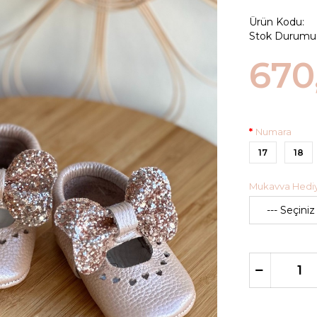
Ürün Kodu:
Stok Durumu
670
Numara
17
18
Mukavva Hediye