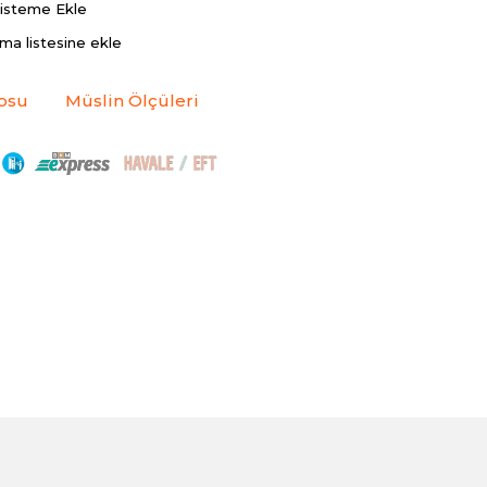
Listeme Ekle
rma listesine ekle
osu
Müslin Ölçüleri