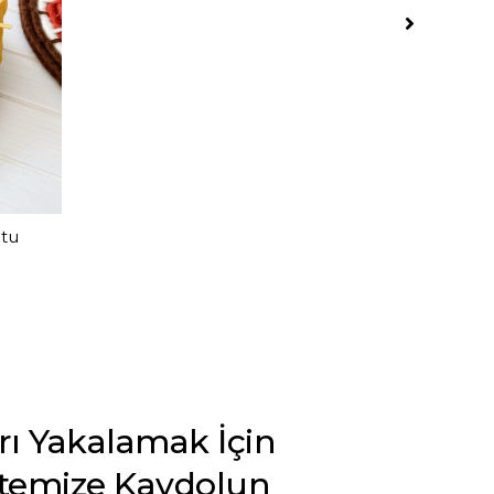
otu
arı Yakalamak İçin
stemize Kaydolun