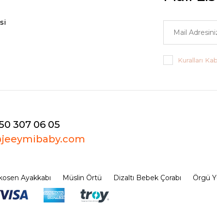
si
Kuralları Ka
50 307 06 05
@jeeymibaby.com
osen Ayakkabı
Müslin Örtü
Dizaltı Bebek Çorabı
Örgü Y