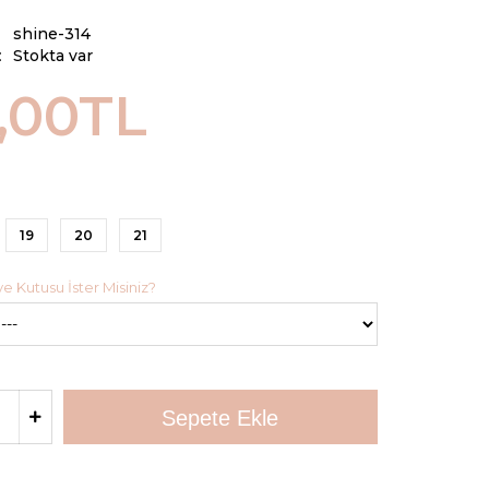
shine-314
:
Stokta var
,00TL
19
20
21
 Kutusu İster Misiniz?