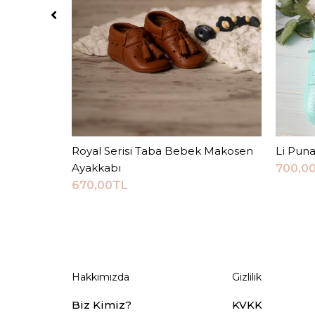
Royal Serisi Taba Bebek Makosen
Sepete Ekle
Li Puna
Ayakkabı
700,0
670,00TL
Hakkımızda
Gizlilik
Biz Kimiz?
KVKK