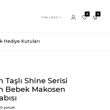
0
0
TÜRK LIRASI
 Hediye Kutuları
Taşlı Shine Serisi
 Bebek Makosen
abısı
0 yorum