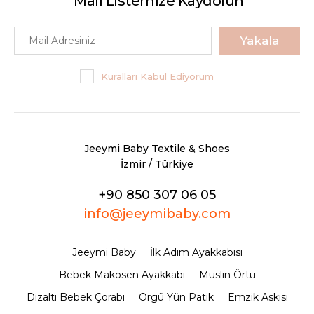
Mail Listemize Kaydolun
Yakala
Kuralları Kabul Ediyorum
Jeeymi Baby Textile & Shoes
İzmir / Türkiye
+90 850 307 06 05
info@jeeymibaby.com
Jeeymi Baby
İlk Adım Ayakkabısı
Bebek Makosen Ayakkabı
Müslin Örtü
Dizaltı Bebek Çorabı
Örgü Yün Patik
Emzik Askısı