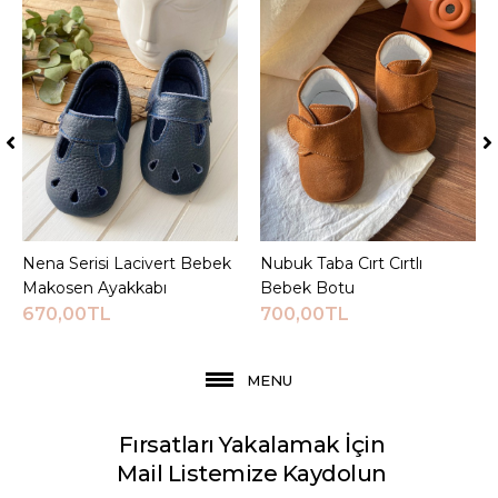
Nena Serisi Lacivert Bebek
Sepete Ekle
Nubuk Taba Cırt Cırtlı
Sepete Ekle
Makosen Ayakkabı
Bebek Botu
670,00TL
700,00TL
MENU
Fırsatları Yakalamak İçin
Mail Listemize Kaydolun