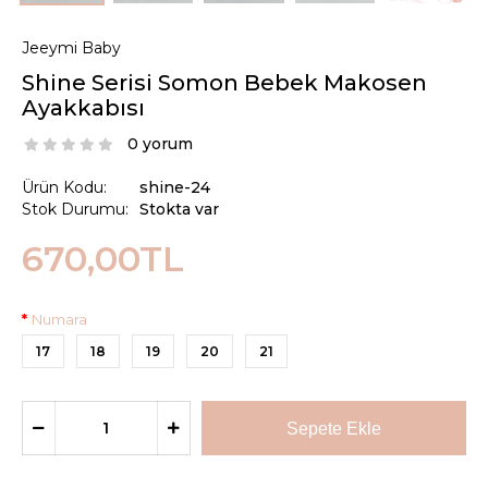
Jeeymi Baby
Shine Serisi Somon Bebek Makosen
Ayakkabısı
0 yorum
Ürün Kodu:
shine-24
Stok Durumu:
Stokta var
670,00TL
Numara
17
18
19
20
21