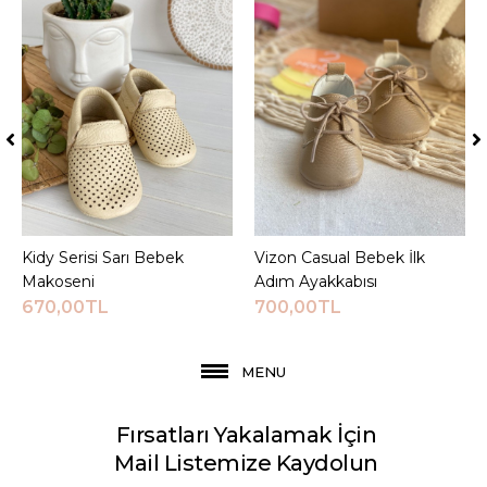
Kidy Serisi Sarı Bebek
Sepete Ekle
Vizon Casual Bebek İlk
Sepete Ekle
Makoseni
Adım Ayakkabısı
670,00TL
700,00TL
MENU
Fırsatları Yakalamak İçin
Mail Listemize Kaydolun