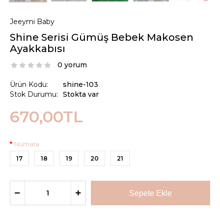
Jeeymi Baby
Shine Serisi Gümüş Bebek Makosen
Ayakkabısı
0 yorum
Ürün Kodu:
shine-103
Stok Durumu:
Stokta var
670,00TL
Numara
17
18
19
20
21