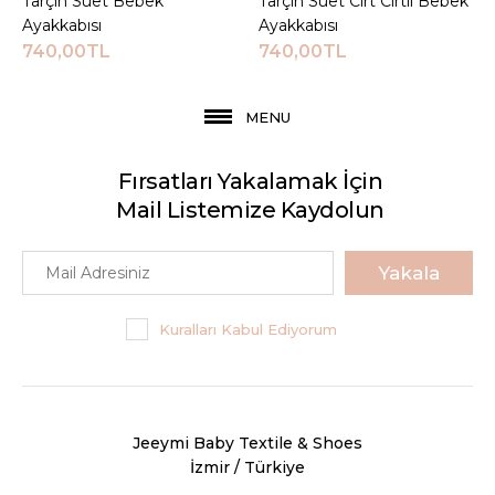
Tarçın Süet Bebek
Sepete Ekle
Tarçın Süet Cırt Cırtlı Bebek
Sepete Ekle
Ayakkabısı
Ayakkabısı
740,00TL
740,00TL
MENU
Fırsatları Yakalamak İçin
Mail Listemize Kaydolun
Yakala
Kuralları Kabul Ediyorum
Jeeymi Baby Textile & Shoes
İzmir / Türkiye