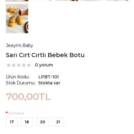
Jeeymi Baby
Sarı Cırt Cırtlı Bebek Botu
0 yorum
Ürün Kodu:
LPBT-101
Stok Durumu:
Stokta var
700,00TL
Numara
17
18
20
21