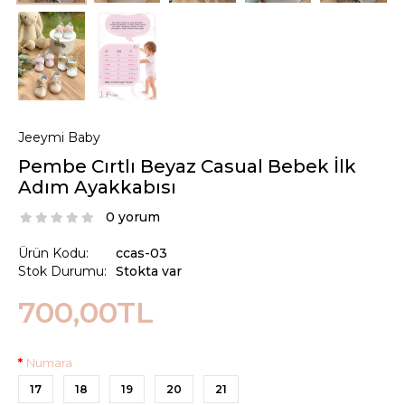
Jeeymi Baby
Pembe Cırtlı Beyaz Casual Bebek İlk
Adım Ayakkabısı
0 yorum
Ürün Kodu:
ccas-03
Stok Durumu:
Stokta var
700,00TL
Numara
17
18
19
20
21