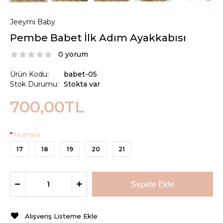
Jeeymi Baby
Pembe Babet İlk Adım Ayakkabısı
0 yorum
Ürün Kodu:
babet-05
Stok Durumu:
Stokta var
700,00TL
Numara
17
18
19
20
21
Alışveriş Listeme Ekle