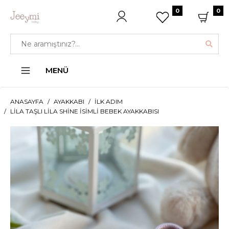
0
0
MENÜ
ANASAYFA
AYAKKABI
İLK ADIM
LILA TAŞLI LILA SHINE İSIMLI BEBEK AYAKKABISI