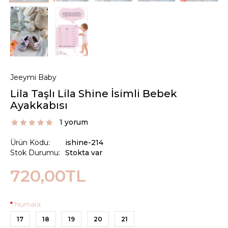
Jeeymi Baby
Lila Taşlı Lila Shine İsimli Bebek
Ayakkabısı
1 yorum
Ürün Kodu:
ishine-214
Stok Durumu:
Stokta var
720,00TL
Numara
17
18
19
20
21