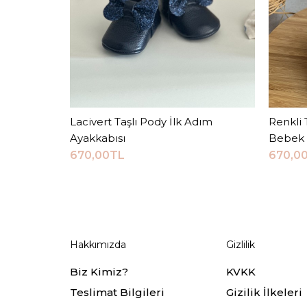
Lacivert Taşlı Pody İlk Adım
Sepete Ekle
Renkli 
Ayakkabısı
Bebek 
670,00TL
670,0
Hakkımızda
Gizlilik
Biz Kimiz?
KVKK
Teslimat Bilgileri
Gizilik İlkeleri