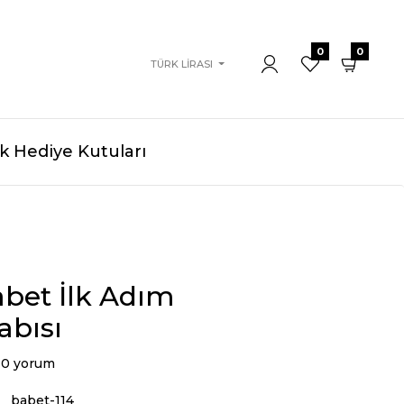
0
0
TÜRK LIRASI
 Hediye Kutuları
abet İlk Adım
abısı
0 yorum
babet-114