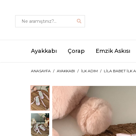
Ayakkabı
Çorap
Emzik Askısı
ANASAYFA
AYAKKABI
İLK ADIM
LILA BABET İLK 