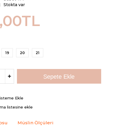
:
Stokta var
,00TL
19
20
21
Listeme Ekle
rma listesine ekle
osu
Müslin Ölçüleri