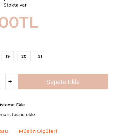
:
Stokta var
,00TL
19
20
21
Listeme Ekle
rma listesine ekle
osu
Müslin Ölçüleri