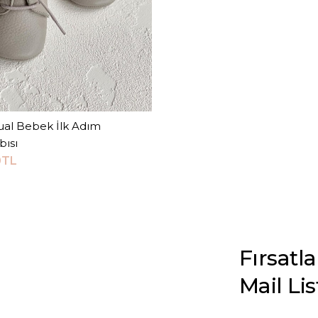
ual Bebek İlk Adım
Sepete Ekle
bısı
0TL
Fırsatl
Mail Li