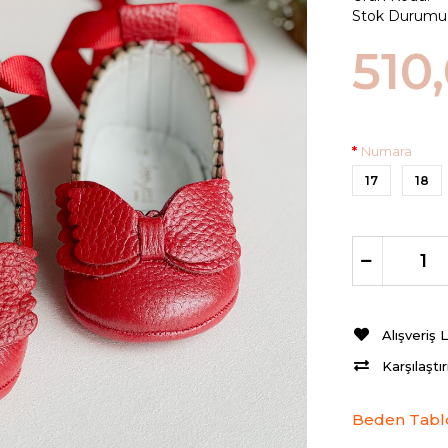
Stok Durumu
510
Numara
17
18
Alışveriş 
Karşılaştı
Beden Tabl