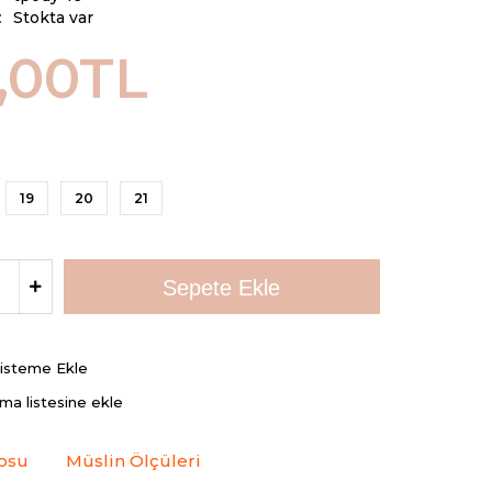
:
Stokta var
,00TL
19
20
21
Listeme Ekle
rma listesine ekle
osu
Müslin Ölçüleri