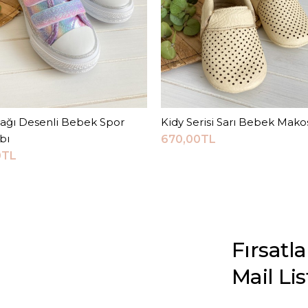
ağı Desenli Bebek Spor
Sepete Ekle
Kidy Serisi Sarı Bebek Mako
Sepete Ekle
bı
670,00TL
0TL
Fırsatl
Mail Li