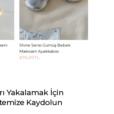
seni
Shine Serisi Gümüş Bebek
Sepete Ekle
Somon Taş
Makosen Ayakkabısı
Makosen
670,00TL
700,00TL
arı Yakalamak İçin
stemize Kaydolun