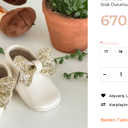
Stok Durumu
670
Numara
17
18
Alışveriş 
Karşılaştı
Beden Tabl