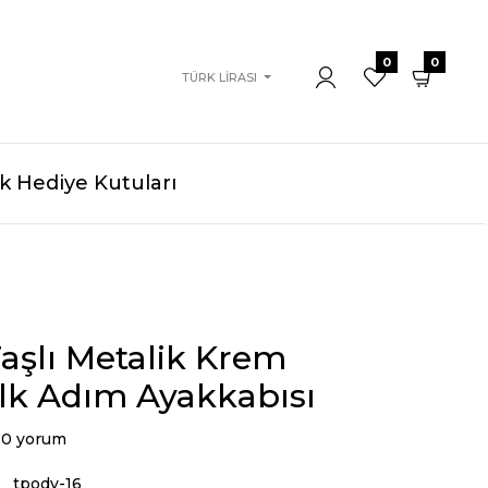
0
0
TÜRK LIRASI
 Hediye Kutuları
aşlı Metalik Krem
lk Adım Ayakkabısı
0 yorum
tpody-16