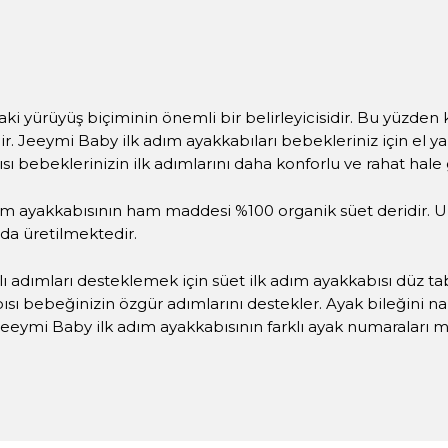
rdaki yürüyüş biçiminin önemli bir belirleyicisidir. Bu yüzden
idir. Jeeymi Baby ilk adım ayakkabıları bebekleriniz için e
ı bebeklerinizin ilk adımlarını daha konforlu ve rahat hale
ım ayakkabısının ham maddesi %100 organik süet deridir. U
da üretilmektedir.
lı adımları desteklemek için süet ilk adım ayakkabısı düz t
ısı bebeğinizin özgür adımlarını destekler. Ayak bileğini 
eeymi Baby ilk adım ayakkabısının farklı ayak numaraları m