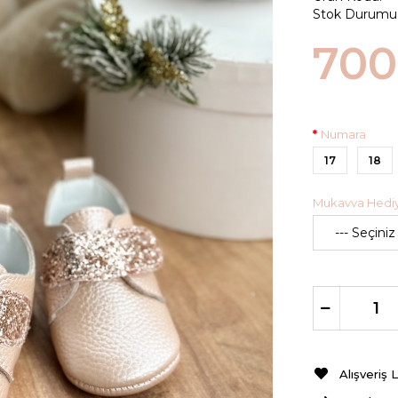
Stok Durumu
700
Numara
17
18
Mukavva Hediye
Alışveriş 