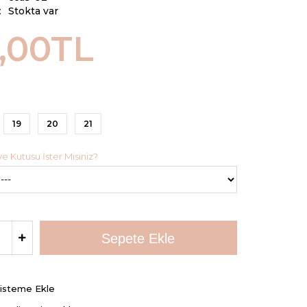
:
Stokta var
,00TL
19
20
21
 Kutusu İster Misiniz?
Listeme Ekle