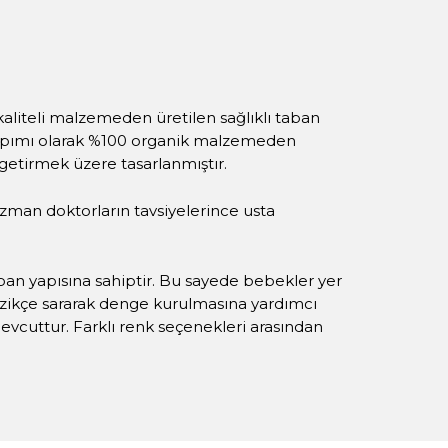
 kaliteli malzemeden üretilen sağlıklı taban
l yapımı olarak %100 organik malzemeden
 getirmek üzere tasarlanmıştır.
zman doktorların tavsiyelerince usta
aban yapısına sahiptir. Bu sayede bebekler yer
nazikçe sararak denge kurulmasına yardımcı
evcuttur. Farklı renk seçenekleri arasından