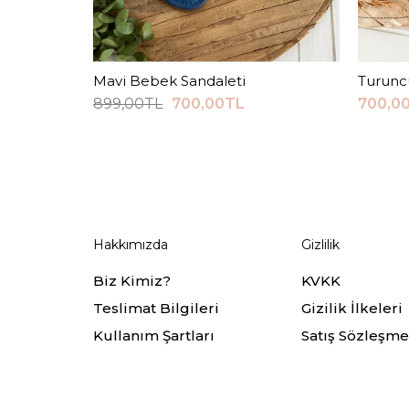
Mavi Bebek Sandaleti
Sepete Ekle
Turunc
899,00TL
700,00TL
700,0
Hakkımızda
Gizlilik
Biz Kimiz?
KVKK
Teslimat Bilgileri
Gizilik İlkeleri
Kullanım Şartları
Satış Sözleşme