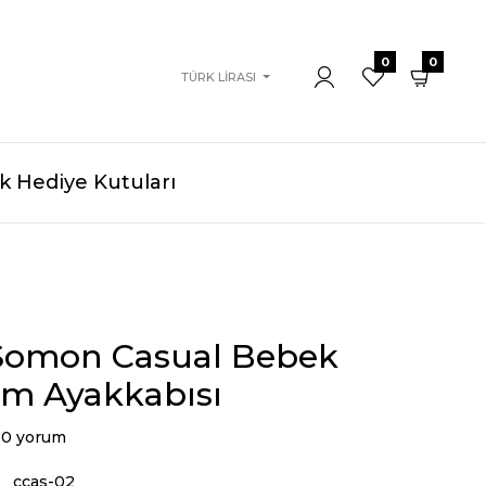
0
0
TÜRK LIRASI
 Hediye Kutuları
ı Somon Casual Bebek
ım Ayakkabısı
0 yorum
ccas-02