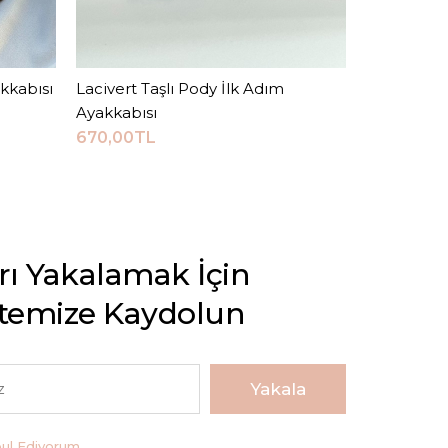
kkabısı
Lacivert Taşlı Pody İlk Adım
Sepete Ekle
Ayakkabısı
670,00TL
arı Yakalamak İçin
stemize Kaydolun
Yakala
bul Ediyorum