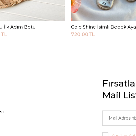
u İlk Adım Botu
Sepete Ekle
Gold Shine İsimli Bebek Aya
Sepete Ekle
0TL
720,00TL
Fırsatl
Mail Li
si
Kuralları Ka