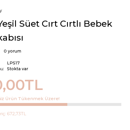
y
Yeşil Süet Cırt Cırtlı Bebek
abısı
0 yorum
LPS17
u:
Stokta var
0,00TL
iniz Ürün Tükenmek Üzere!
riç:
672,73TL