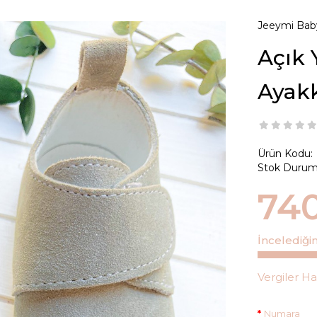
Jeeymi Bab
Açık 
Ayakk
Ürün Kodu:
Stok Durum
74
İncelediğ
Vergiler Ha
Numara