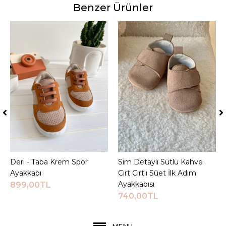
Benzer Ürünler
Deri - Taba Krem Spor
Sepete Ekle
Sim Detaylı Sütlü Kahve
Sepete Ekle
Ayakkabı
Cırt Cırtlı Süet İlk Adım
Ayakkabısı
899,00TL
740,00TL
MENU