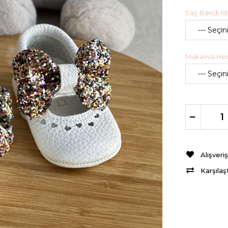
Saç Bandı İst
Mukavva Hedi
Alışveri
Karşılaş