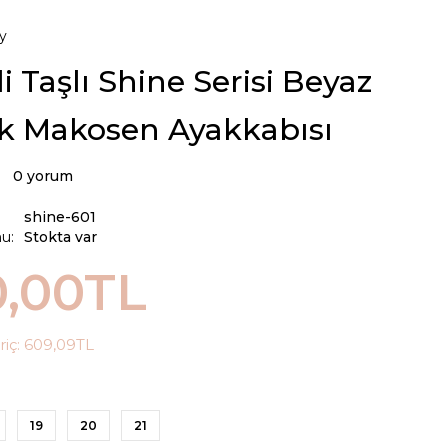
y
i Taşlı Shine Serisi Beyaz
k Makosen Ayakkabısı
0 yorum
shine-601
u:
Stokta var
0,00TL
riç:
609,09TL
19
20
21