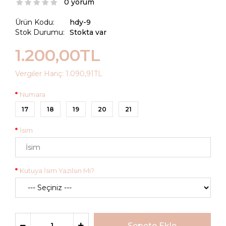
0 yorum
Ürün Kodu:
hdy-9
Stok Durumu:
Stokta var
1.200,00TL
Vergiler Hariç:
1.090,91TL
Numara
17
18
19
20
21
İsim
Kutuya İsim Yazılsın Mı?