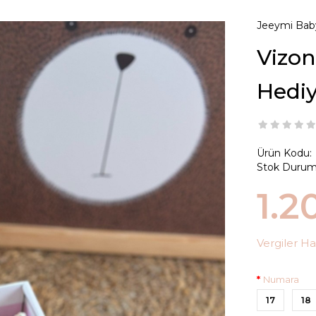
Jeeymi Bab
Vizon
Hedi
Ürün Kodu:
Stok Durum
1.2
Vergiler Ha
Numara
17
18