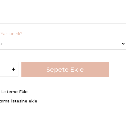
Yazılsın Mı?
ş Listeme Ekle
tırma listesine ekle