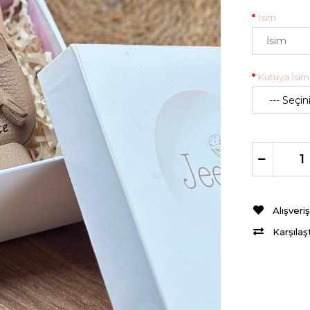
İsim
Kutuya İsim 
Alışveri
Karşılaş