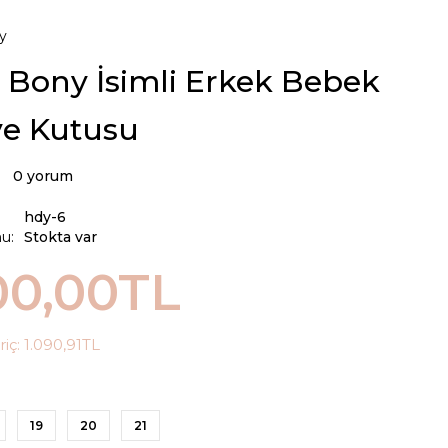
y
 Bony İsimli Erkek Bebek
ye Kutusu
0 yorum
hdy-6
u:
Stokta var
00,00TL
riç:
1.090,91TL
19
20
21