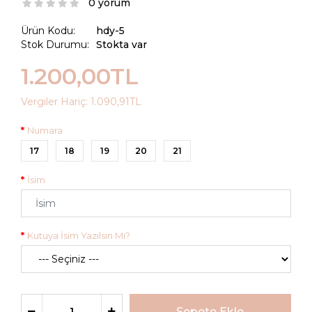
0 yorum
Ürün Kodu:
hdy-5
Stok Durumu:
Stokta var
1.200,00TL
Vergiler Hariç:
1.090,91TL
Numara
17
18
19
20
21
İsim
Kutuya İsim Yazılsın Mı?