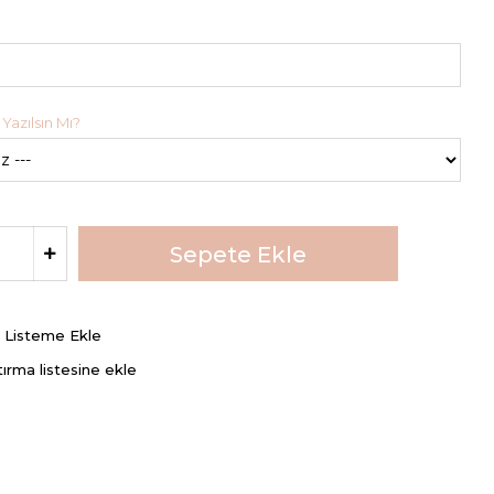
Yazılsın Mı?
ş Listeme Ekle
tırma listesine ekle