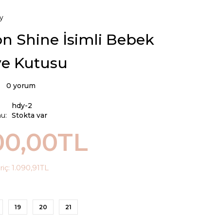
y
 Shine İsimli Bebek
ye Kutusu
0 yorum
hdy-2
u:
Stokta var
00,00TL
riç:
1.090,91TL
19
20
21