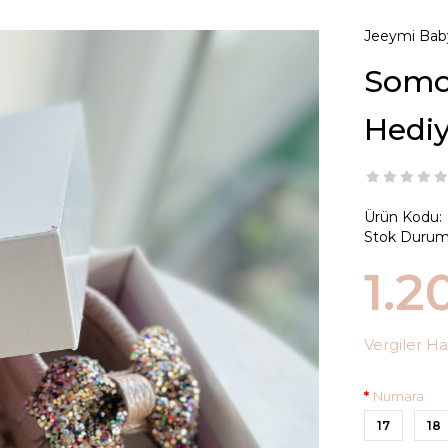
Jeeymi Bab
Somon
Hedi
Ürün Kodu:
Stok Durum
1.2
Vergiler Ha
Numara
17
18