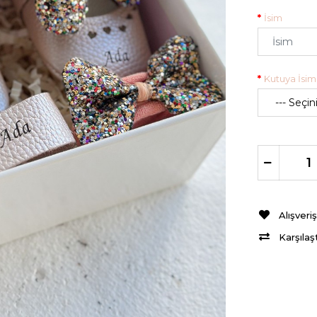
İsim
Kutuya İsim 
Alışveri
Karşılaş